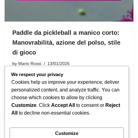
Paddle da pickleball a manico corto:
Manovrabilità, azione del polso, stile
di gioco
by
Mario Rossi
13/01/2026
We respect your privacy
I paddle da pickleball con manico corto sono progettati
Cookies help us improve your experience, deliver
per una manovrabilità superiore e un’azione rapida del
personalized content, and analyze traffic. You can
polso, rivolgendosi ai giocatori che prosperano sull’agilità
choose which cookies to allow by clicking
nel loro gioco. Con lunghezze del manico che variano da
Customize
. Click
Accept All
to consent or
Reject
4…
All
to decline non-essential cookies.
Customize